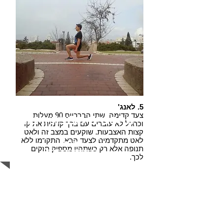
5. לאנג'
צעד קדימה, שתי הברכיים 90 מעלות
מחפשים קבוצת ריצה?
וכרגיל לא עוברים עם ברך קדמית את קו
קצות האצבעות. שוקעים במצב זה ולאט
לאט מתקדמים לצעד הבא. התקדמו ללא
היכנסו
תנופה אלא רק כשתהיו מספיק חזקים
לכך.