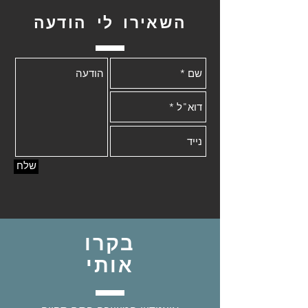
השאירו לי הודעה
שלח
בקרו
אותי