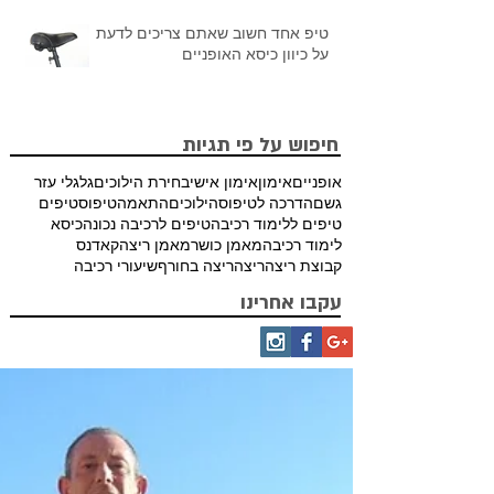
טיפ אחד חשוב שאתם צריכים לדעת
על כיוון כיסא האופניים
חיפוש על פי תגיות
אופניים
אימון
אימון אישי
בחירת הילוכים
גלגלי עזר
גשם
הדרכה לטיפוס
הילוכים
התאמה
טיפוס
טיפים
טיפים ללימוד רכיבה
טיפים לרכיבה נכונה
כיסא
לימוד רכיבה
מאמן כושר
מאמן ריצה
קאדנס
קבוצת ריצה
ריצה
ריצה בחורף
שיעורי רכיבה
עקבו אחרינו