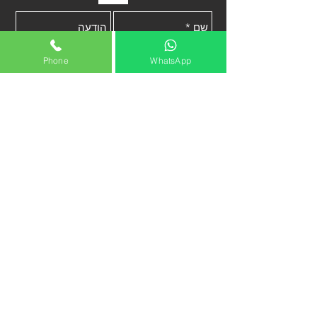
Phone
WhatsApp
שלח
בקרו
אותי
איצטדיון המושבה פתח תקווה
ליד שער 2