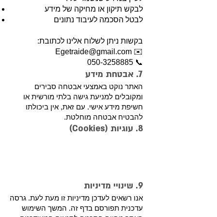
לבקש תיקון או מחיקה של מידע
לבטל הסכמה לעיבוד נתונים
בקשות ניתן לשלוח אלינו לכתובת:
Egetraide@gmail.com
✉️
050-3258885
📞
7. אבטחת מידע
האתר נוקט באמצעי אבטחה סבירים
ומקובלים למניעת גישה בלתי מורשית או
חשיפת מידע אישי. עם זאת, אין ביכולתו
להבטיח אבטחה מוחלטת.
8. עוגיות (Cookies)
האתר משתמש בקובצי cookies לאיסוף נתונים
אנונימיים ולשיפור חוויית המשתמש.
ניתן לחסום או למחוק cookies דרך הגדרות
הדפדפן.
9. שינויי מדיניות
אנו רשאים לעדכן מדיניות זו מעת לעת. גרסה
עדכנית תפורסם בדף זה. המשך השימוש