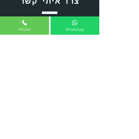
צרו איתי קשר
+972-50-3258885
Phone
WhatsApp
Office@getraide.co.il
אימון מבוגרים
אימון אישי
אימון במקומות עבודה
לימוד רכיבה
אימון ילדים ונוער
חוג אופניים פתח תקווה
הפעלת יום הולדת
הרשמה לקבוצת נוער
כתבות וטיפים
תרגילי חיזוק לרצים
תרגילי מתיחות לרצים