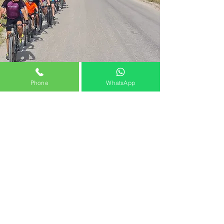
Phone
WhatsApp
עלות
עלות 1,630 ש"ח
לנרשמים בהרשמה מוקדמת 1,520
ש"ח עד ליום
13.7.2026
לחברי מועדון 1,310 ש"ח