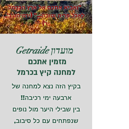
"וָאָבִיא אֶתְכֶם אֶל אֶרֶץ הַכַּרְמֶל
לֶאֱכֹל פִּרְיָהּ וְטוּבָהּ..." (ירמיהו, ב',
ז')
מועדון Getraide
מזמין אתכם
למחנה קיץ בכרמל
בקיץ הזה נצא למחנה של
ארבעה ימי רכיבה!!
בין שבילי היער מול נופים
שנפתחים עם כל סיבוב,