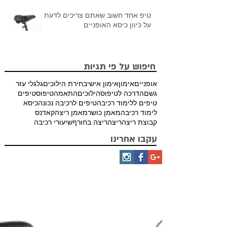
טיפ אחד חשוב שאתם צריכים לדעת
על כיוון כיסא האופניים
חיפוש על פי תגיות
אופניים
אימון
אימון אישי
בחירת הילוכים
גלגלי עזר
גשם
הדרכה לטיפוס
הילוכים
התאמה
טיפוס
טיפים
טיפים ללימוד רכיבה
טיפים לרכיבה נכונה
כיסא
לימוד רכיבה
מאמן כושר
מאמן ריצה
קאדנס
קבוצת ריצה
ריצה
ריצה בחורף
שיעורי רכיבה
עקבו אחרינו