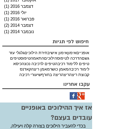
דצמבר 2016
(1)
פוס
יולי 2016
(1)
פוס
פברואר 2016
(1)
פוס
דצמבר 2014
(2)
2 פוסטים
נובמבר 2014
(1)
פוס
חיפוש לפי תגיות
אופניים
אימון
אימון אישי
בחירת הילוכים
גלגלי עזר
גשם
הדרכה לטיפוס
הילוכים
התאמה
טיפוס
טיפים
טיפים ללימוד רכיבה
טיפים לרכיבה נכונה
כיסא
לימוד רכיבה
מאמן כושר
מאמן ריצה
קאדנס
קבוצת ריצה
ריצה
ריצה בחורף
שיעורי רכיבה
עקבו אחרינו
אז איך ההילוכים באופניים
עובדים בעצם?
 בכדי להעביר הילוכים בצורה קלה ויעילה, 