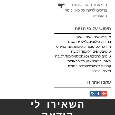
טיפ אחד חשוב שאתם
צריכים לדעת על כיוון כיסא
האופניים
חיפוש על פי תגיות
אופניים
אימון
אימון אישי
בחירת הילוכים
גלגלי עזר
גשם
הדרכה לטיפוס
הילוכים
התאמה
טיפוס
טיפים
טיפים ללימוד רכיבה
טיפים לרכיבה נכונה
כיסא
לימוד רכיבה
מאמן כושר
מאמן ריצה
קאדנס
קבוצת ריצה
ריצה
ריצה בחורף
שיעורי רכיבה
עקבו אחרינו
השאירו לי
הודעה