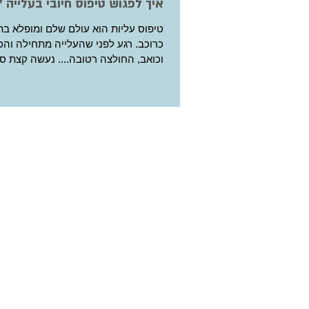
איך לפגוש טיפוס חיובי בעלייה ?
טיפוס עליות הוא עולם שלם ומופלא 
כרוכב. רגע לפני שהעלייה מתחילה והכ
וכואב, החולצה רטובה.... נעשה קצת סדר : כיעד...