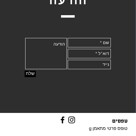
שלח
טפסים
טופס פרטי
מתאמן g