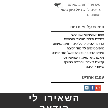
טיפ אחד חשוב שאתם
צריכים לדעת על כיוון כיסא
האופניים
חיפוש על פי תגיות
אופניים
אימון
אימון אישי
בחירת הילוכים
גלגלי עזר
גשם
הדרכה לטיפוס
הילוכים
התאמה
טיפוס
טיפים
טיפים ללימוד רכיבה
טיפים לרכיבה נכונה
כיסא
לימוד רכיבה
מאמן כושר
מאמן ריצה
קאדנס
קבוצת ריצה
ריצה
ריצה בחורף
שיעורי רכיבה
עקבו אחרינו
השאירו לי
הודעה