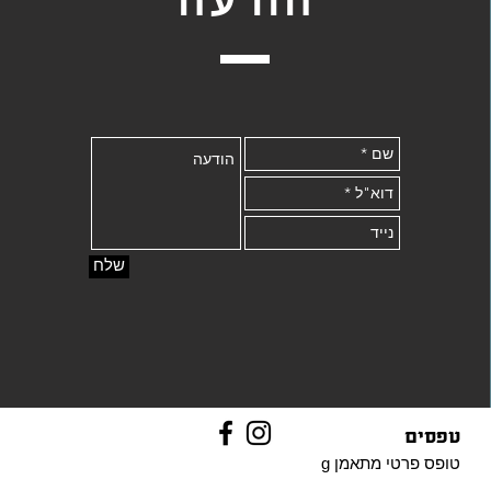
שלח
טפסים
טופס פרטי
מתאמן g