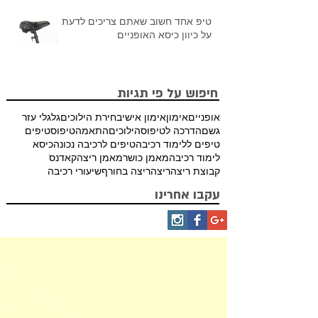
טיפ אחד חשוב שאתם צריכים לדעת
על כיוון כיסא האופניים
חיפוש על פי תגיות
אופניים
אימון
אימון אישי
בחירת הילוכים
גלגלי עזר
גשם
הדרכה לטיפוס
הילוכים
התאמה
טיפוס
טיפים
טיפים ללימוד רכיבה
טיפים לרכיבה נכונה
כיסא
לימוד רכיבה
מאמן כושר
מאמן ריצה
קאדנס
קבוצת ריצה
ריצה
ריצה בחורף
שיעורי רכיבה
עקבו אחרינו