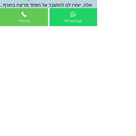
איך לעזאזל יוצאים לרוץ בקור הזה?
לפני שאתם אוזרים אומץ ויוצאים לרוץ בחוץ, כדאי
להכיר את מנגנוני החימום של הגוף. הבנת מנגנוני
Phone
WhatsApp
אלה, יעזרו לנו להתגבר על הפחד מריצה בחורף...
השאירו לי הודעה