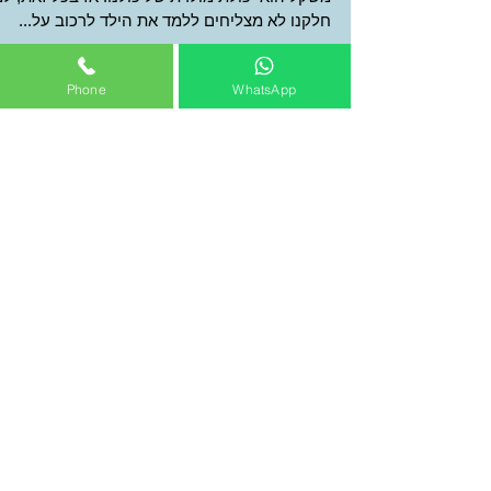
שלושה טיפים ללימוד ילדך לרכוב על
אופניים
Phone
WhatsApp
לכל אחד יש את היכולת לרכוב על אופניים. שיווי
משקל הוא יכולת מולדת של כולנו. אז בכל זאת, ל
חלקנו לא מצליחים ללמד את הילד לרכוב על...
השאירו לי הודעה