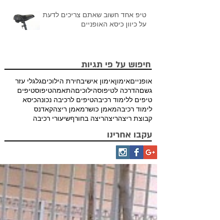
טיפ אחד חשוב שאתם צריכים לדעת
על כיוון כיסא האופניים
חיפוש על פי תגיות
אופניים
אימון
אימון אישי
בחירת הילוכים
גלגלי עזר
גשם
הדרכה לטיפוס
הילוכים
התאמה
טיפוס
טיפים
טיפים ללימוד רכיבה
טיפים לרכיבה נכונה
כיסא
לימוד רכיבה
מאמן כושר
מאמן ריצה
קאדנס
קבוצת ריצה
ריצה
ריצה בחורף
שיעורי רכיבה
עקבו אחרינו