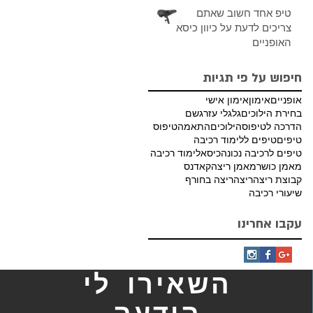
טיפ אחד חשוב שאתם
צריכים לדעת על כיוון כיסא
האופניים
חיפוש על פי תגיות
אופניים
אימון
אימון אישי
בחירת הילוכים
גלגלי עזר
גשם
הדרכה לטיפוס
הילוכים
התאמה
טיפוס
טיפים
טיפים ללימוד רכיבה
טיפים לרכיבה נכונה
כיסא
לימוד רכיבה
מאמן כושר
מאמן ריצה
קאדנס
קבוצת ריצה
ריצה
ריצה בחורף
שיעורי רכיבה
עקבו אחרינו
השאירו לי
הודעה