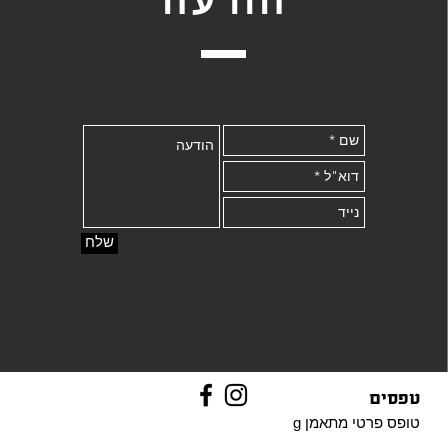
שלח
טפסים
טופס פרטי
מתאמן g